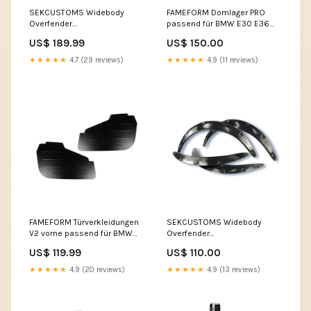
SEKCUSTOMS Widebody
FAMEFORM Domlager PRO
Overfender
passend für BMW E30 E36
Kotflügelverbreiterung
E46 E38 E39 E9X
US$ 189.99
US$ 150.00
passend für Subaru Legacy
Vorderachse einstellbar Set
Hardware:zonder
bumper
★★★★★
4.7 (29 reviews)
★★★★★
4.9 (11 reviews)
bevestigingsmateriaal
FAMEFORM Türverkleidungen
SEKCUSTOMS Widebody
V2 vorne passend für BMW
Overfender
E46 Limousine (Aluminium)
Kotflügelverbreiterung
US$ 119.99
US$ 110.00
peugeot-2008
passend für Datsun S30
Hardware:mit Schrauben /
★★★★★
4.9 (20 reviews)
★★★★★
4.9 (13 reviews)
Einziehnieten /
Unterlegscheiben