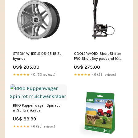
STRÖM WHEELS DS-25 18 Zoll
COOLERWORX Short Shifter
hyundai
PRO Short Boy passend für
BMW E30 E34 E36 E39 E46
US$ 205.00
US$ 275.00
E8X E9X FXX fiat-regata
★★★★★
4.0 (23 reviews)
★★★★★
4.6 (23 reviews)
BRIO Puppenwagen Spin rot
m.Schwenkräder
US$ 89.99
★★★★★
4.6 (23 reviews)