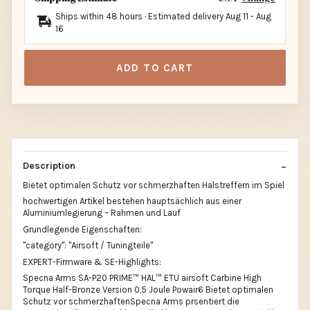
Ships within 48 hours · Estimated delivery
Aug 11
-
Aug
16
ADD TO CART
Description
Bietet optimalen Schutz vor schmerzhaften Halstreffern im Spiel
hochwertigen Artikel bestehen hauptsächlich aus einer
Aluminiumlegierung – Rahmen und Lauf
Grundlegende Eigenschaften:
"category": "Airsoft / Tuningteile"
EXPERT-Firmware & SE-Highlights:
Specna Arms SA-P20 PRIME™ HAL™ ETU airsoft Carbine High
Torque Half-Bronze Version 0,5 Joule Powair6 Bietet optimalen
Schutz vor schmerzhaftenSpecna Arms prsentiert die