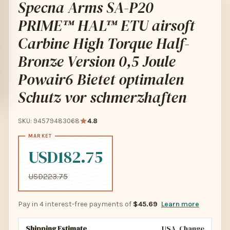
Specna Arms SA-P20
PRIME™ HAL™ ETU airsoft
Carbine High Torque Half-
Bronze Version 0,5 Joule
Powair6 Bietet optimalen
Schutz vor schmerzhaften
SKU: 94579483068
4.8
USD182.75
USD223.75
Pay in 4 interest-free payments of
$45.69
Learn more
Shipping Estimate
USA
Change