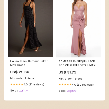
Hollow Black Burnout Halter
SDM2643JP - SEQUIN LACE
Maxi Dress
BODICE RUFFLE DETAIL MAXI
DRESS 08/18/2026
US$ 29.66
US$ 31.75
Min. order: 1 piece
Min. order: 1 piece
4.0 (21 reviews)
4.0 (30 reviews)
★★★★★
★★★★★
Sold :
Login>>
Sold :
Login>>