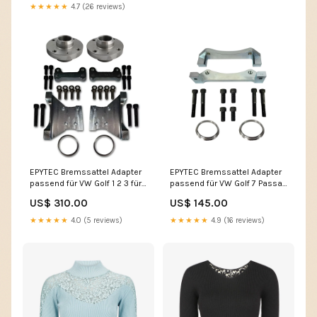
★★★★★
4.7 (26 reviews)
EPYTEC Bremssattel Adapter
EPYTEC Bremssattel Adapter
passend für VW Golf 1 2 3 für
passend für VW Golf 7 Passat
Porsche / S3 Bremsanlage
Tiguan / Audi A3 / Seat Leon
US$ 310.00
US$ 145.00
Hinterachse Set impulse
auf Audi R8 Bremsanlage kia-
optima
★★★★★
4.0 (5 reviews)
★★★★★
4.9 (16 reviews)