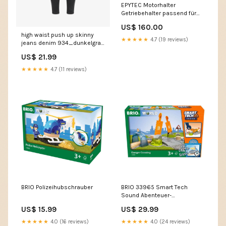
EPYTEC Motorhalter
Getriebehalter passend für
VW Golf 1 Caddy Scirocco
US$ 160.00
Jetta VR6 R32 Set superb 3
high waist push up skinny
★★★★★
4.7 (19 reviews)
jeans denim 934_dunkelgrau
Taille:44 (XXL)
US$ 21.99
★★★★★
4.7 (11 reviews)
BRIO Polizeihubschrauber
BRIO 33965 Smart Tech
Sound Abenteuer-
Bahnübergang
US$ 15.99
US$ 29.99
★★★★★
4.0 (16 reviews)
★★★★★
4.0 (24 reviews)