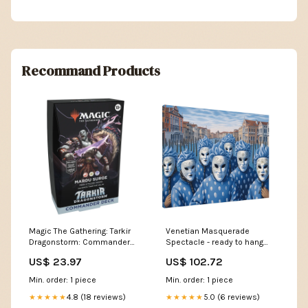
Recommand Products
Magic The Gathering: Tarkir
Venetian Masquerade
Dragonstorm: Commander
Spectacle - ready to hang
Decks
canvas print : surrealistic
US$ 23.97
US$ 102.72
painting of men in carnival
masks Size:70x100 cm /
Min. order: 1 piece
Min. order: 1 piece
28x40″
4.8 (18 reviews)
5.0 (6 reviews)
★★★★★
★★★★★