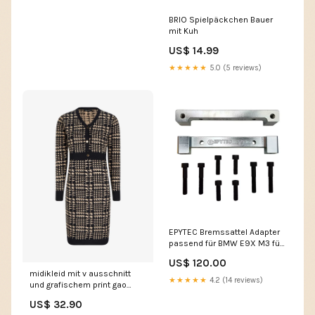
BRIO Spielpäckchen Bauer
mit Kuh
US$ 14.99
★★★★★
5.0 (5 reviews)
EPYTEC Bremssattel Adapter
passend für BMW E9X M3 für
Porsche 997 Bremsanlage
US$ 120.00
Vorderachse kleiderhaken
midikleid mit v ausschnitt
★★★★★
4.2 (14 reviews)
und grafischem print gao
1674_schwarz kamel
US$ 32.90
Taille:40/42 (L/XL)