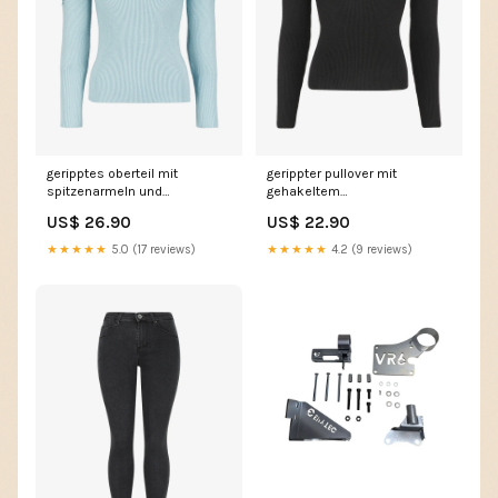
geripptes oberteil mit
gerippter pullover mit
spitzenarmeln und
gehakeltem
stehkragen gao
ruckenausschnitt gao
US$ 26.90
US$ 22.90
1582_himmelblau 9135
1598_schwarz 10066
★★★★★
5.0 (17 reviews)
★★★★★
4.2 (9 reviews)