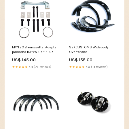
EPYTEC Bremssattel Adapter
SEKCUSTOMS Widebody
passend für VW Golf 5 6 7
Overfender
Caddy Touran / Audi A1 A3 TT /
Kotflügelverbreiterung
US$ 145.00
US$ 155.00
Seat für Audi R8 Bremsanlage
passend für Lexus IS200 /
achsschenkel
IS300 jaguar-xe
★★★★★
4.4 (26 reviews)
★★★★★
4.0 (14 reviews)