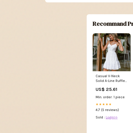
Recommand Pr
Casual V-Neck
Solid A-Line Ruffled
Suspender Short
US$ 25.61
Dress
Min. order: 1 piece
★★★★★
4.7 (5 reviews)
Sold :
Login>>