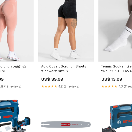
Tennis Socken (2e
Scrunch Leggings
Acid Covert Scrunch Shorts
"Weiß" SKU_3327
e:M
"Schwarz" size:S
US$ 13.99
99
US$ 39.99
★★★★★
4.3 (11 re
.8 (19 reviews)
★★★★★
4.2 (6 reviews)