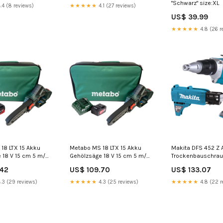
US$ 39.99
★★★★★
4.8 (26 r
18 LTX 15 Akku
Metabo MS 18 LTX 15 Akku
Makita DFS 452 Z 
 18 V 15 cm 5 m/s
Gehölzsäge 18 V 15 cm 5 m/s
Trockenbauschraub
kku 5,5 Ah +
+ 1x Akku 5,2 Ah + Ladegerät +
Brushless +
.42
US$ 109.70
US$ 133.07
 Tasche P -
Tasche Translation Check
Magazinschrauben 
t
ohne Akku, ohne L
.3 (29 reviews)
★★★★★
4.3 (25 reviews)
★★★★★
4.8 (22 r
GEFAHRGUT