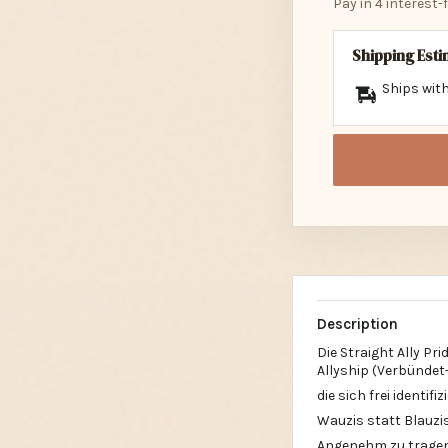
Shipping Est
Ships with
Description
Die Straight Ally Pr
Allyship (Verbündet
die sich frei identifiz
Wauzis statt Blauzi
Angenehm zu tragen
Klarer Kontrast: wei