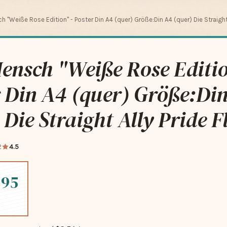
 "Weiße Rose Edition" - Poster Din A4 (quer) Größe:Din A4 (quer) Die Straight 
ensch "Weiße Rose Editio
 Din A4 (quer) Größe:Di
 Die Straight Ally Pride F
2
4.5
.95
-free payments of
$3.74
Learn more