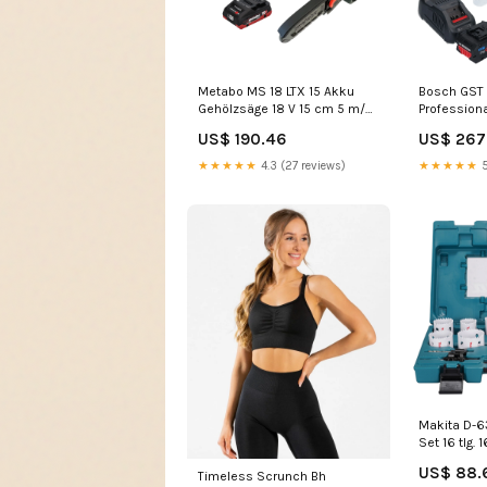
Metabo MS 18 LTX 15 Akku
Bosch GST 
Gehölzsäge 18 V 15 cm 5 m/s
Profession
+ 1x LiHD Akku 4,0 Ah +
18 V 125 m
US$ 190.46
US$ 267.
Tasche - ohne Ladegerät C -
ProCORE Ak
AMA prep
Ladegerät + 
★★★★★
4.3 (27 reviews)
★★★★★
5
Makita D-
Set 16 tlg.
Metall Univ
US$ 88.
Timeless Scrunch Bh
Warenpost
"Schwarz" SKU_77418OE
★★★★★
4