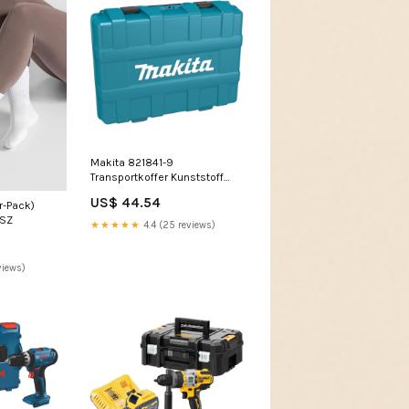
Makita 821841-9
Transportkoffer Kunststoff
695 x 365 x 140 mm für Akku
US$ 44.54
r-Pack)
Winkelschleifer GA038G
4SZ
Exportbeschränkung CH
★★★★★
4.4 (25 reviews)
views)