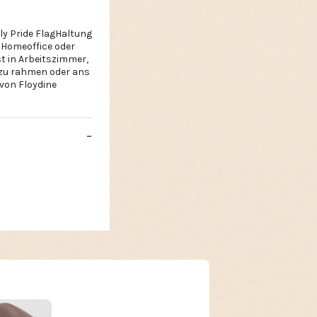
lly Pride FlagHaltung
, Homeoffice oder
t in Arbeitszimmer,
 zu rahmen oder ans
 von Floydine