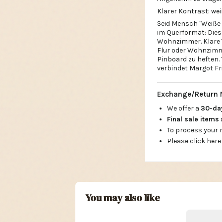
Seid Mensch "Weiße R
im Querformat: Dies
Wohnzimmer. Klare T
Flur oder Wohnzimme
Pinboard zu heften. 
verbindet Margot Fr
Exchange/Return 
We offer a
30-d
Final sale items
To process your
Please click here
You may also like