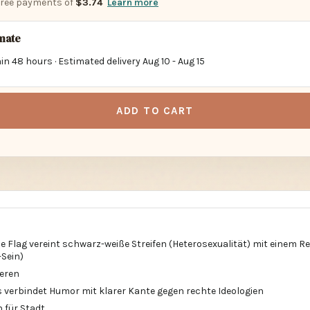
imate
in 48 hours · Estimated delivery
Aug 10
-
Aug 15
ADD TO CART
ide Flag vereint schwarz-weiße Streifen (Heterosexualität) mit einem 
-Sein)
ieren
s verbindet Humor mit klarer Kante gegen rechte Ideologien
 für Stadt
ße Schrift ist auch aus der Entfernung gut lesbar