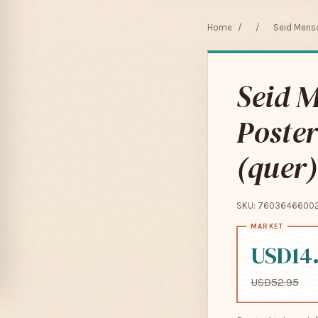
Home
/
/
Seid Mensch
Seid M
Poster
(quer)
SKU: 7603646600
USD14
USD52.95
Pay in 4 interest