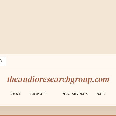
ESERT MARKET FINDS · FREE SHIPPING OVER $70 · SHOP ADOBE ED
theaudioresearchgroup.com
HOME
SHOP ALL
NEW ARRIVALS
SALE