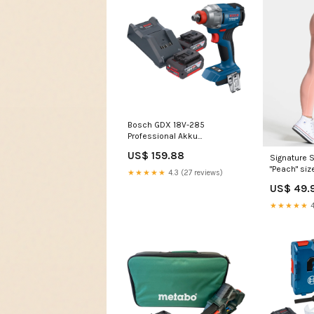
Bosch GDX 18V-285
Professional Akku
Drehschlagschrauber 18 V
US$ 159.88
Signature 
285 Nm 1/4'' Brushless + 2x
"Peach" siz
Akku 4,0 Ah + Ladegerät 2024
★★★★★
4.3 (27 reviews)
Import BOSCH
US$ 49.
★★★★★
4