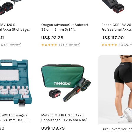
18V-125 S
Oregon AdvanceCut Schwert
Bosch GSB 18V-25
al Akku Stichsäge
35 cm 1,3 mm 3/8" (
Professional Akku
m Brushless + 2x
140SXEA074 )
Schlagbohrschraub
11
US$ 22.28
US$ 117.20
ku 5,5 Ah +
Führungsschiene für
Nm + 1x Akku 5,0 A
L-Boxx L - Italian
Kettensäge Werkstattwagen
Ladegerät + L-Boxx 
.0 (21 reviews)
★★★★★
4.7 (15 reviews)
★★★★★
4.3 (26 r
63993 Lochsägen
Metabo MS 18 LTX 15 Akku
 16 - 76 mm HSS Bi-
Gehölzsäge 18 V 15 cm 5 m/s
ersal DHL
+ 1x Akku 5,2 Ah + Tasche -
60
US$ 179.79
Pure Covert Scrun
ohne Ladegerät W - split
"Schwarz" size:XL
.4 (8 reviews)
★★★★★
4.1 (27 reviews)