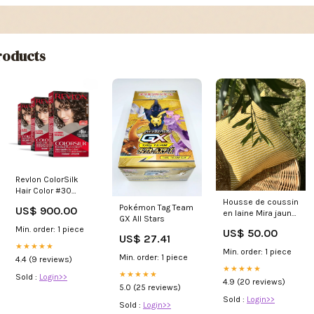
oducts
Revlon ColorSilk
Hair Color #30
Dark Brown –
Housse de coussin
Pokémon Tag Team
US$ 900.00
Ammonia Free
en laine Mira jaune
GX All Stars
Permanent Hair
vestiaire
Min. order: 1 piece
US$ 50.00
Dye Food Storage
US$ 27.41
Tool
★★★★★
Min. order: 1 piece
Min. order: 1 piece
4.4 (9 reviews)
★★★★★
★★★★★
Sold :
Login>>
4.9 (20 reviews)
5.0 (25 reviews)
Sold :
Login>>
Sold :
Login>>