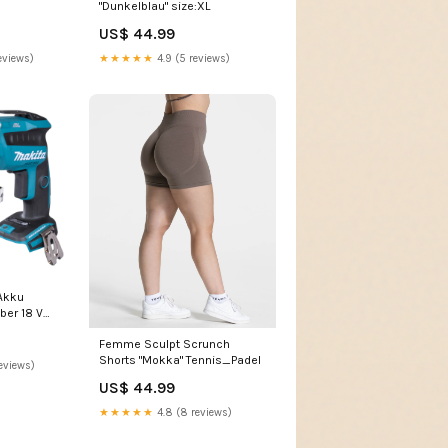
US$ 44.99
★★★★★
4.9 (5 reviews)
eviews)
Akku
er 18 V
Femme Sculpt Scrunch
Vorsatz -
Shorts "Mokka" Tennis_Padel
adegerät
eviews)
US$ 44.99
★★★★★
4.8 (8 reviews)