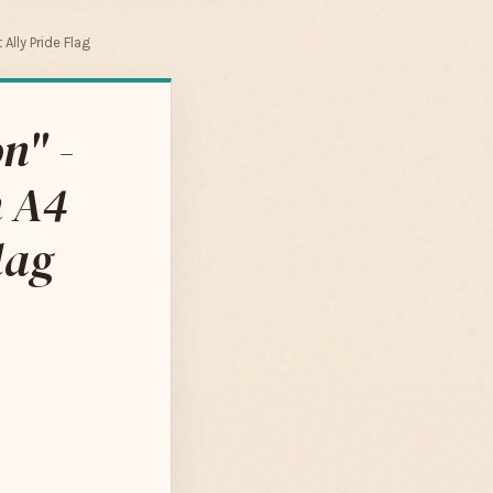
Ally Pride Flag
n" -
n A4
lag