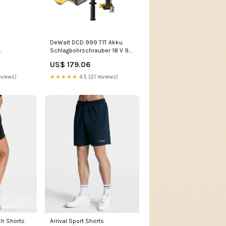
DeWalt DCD 999 T1T Akku
Schlagbohrschrauber 18 V 95
er 18 V 56
Nm Brushless + 1x Akku 6,0
US$ 179.06
h +
Ah + Ladegerät + TSTAK L -
L - French
Polish
eviews)
★★★★★
4.5 (21 reviews)
Arrival Sport Shorts
ch Shorts
"Dunkelblau" size:XL