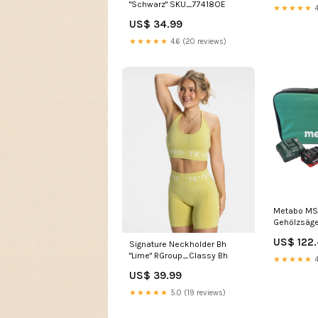
US$ 34.99
★★★★★
4.6 (20 reviews)
Metabo MS 
Gehölzsäge
+ 1x LiHD A
US$ 122
Signature Neckholder Bh
Ladegerät +
"Lime" RGroup_Classy Bh
componen
★★★★★
4
US$ 39.99
★★★★★
5.0 (19 reviews)