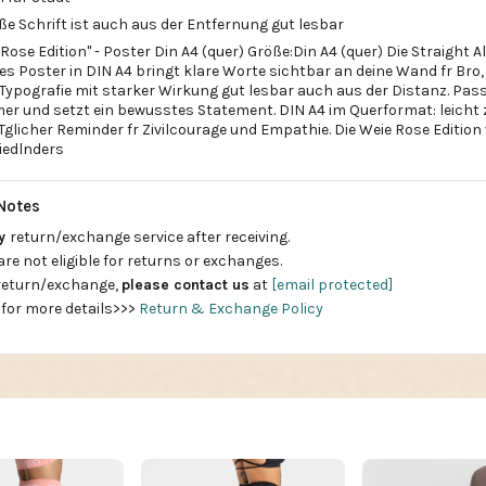
ose Edition" - Poster Din A4 (quer) Größe:Din A4 (quer) Die Straight A
es Poster in DIN A4 bringt klare Worte sichtbar an deine Wand fr Bro
ypografie mit starker Wirkung gut lesbar auch aus der Distanz. Pass
r und setzt ein bewusstes Statement. DIN A4 im Querformat: leicht
Tglicher Reminder fr Zivilcourage und Empathie. Die Weie Rose Edition
iedlnders
Notes
ay
return/exchange service after receiving.
are not eligible for returns or exchanges.
 return/exchange,
please contact us
at
[email protected]
 for more details>>>
Return & Exchange Policy